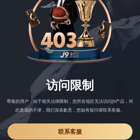
访问限制
尊敬的用户，由于相关法律限制，您所在地区无法访问J9产品，对
此造成的不便，我们深表歉意，您如有疑问请联系客服。
联系客服