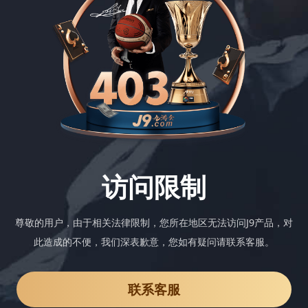
访问限制
尊敬的用户，由于相关法律限制，您所在地区无法访问J9产品，对
此造成的不便，我们深表歉意，您如有疑问请联系客服。
联系客服