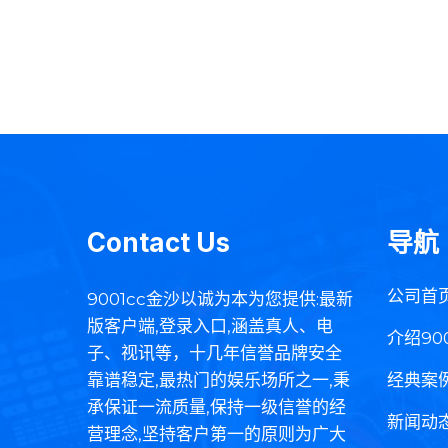
Contact Us
导航
公司首
9001cc金沙以诚为本为您提供:最新
版客户端,登录入口,涵盖真人、电
介绍90
子、视讯等，十几年信誉品牌安全
靠谱稳定,最热门的娱乐场所之一,秉
经典案
承保证一流质量,保持一级信誉的经
新闻动
营理念,坚持客户第一的原则为广大