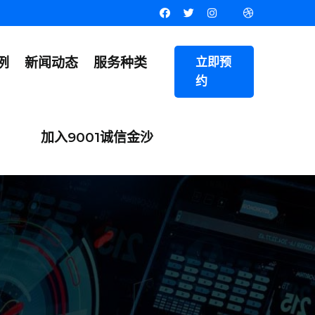
例
新闻动态
服务种类
立即预
约
加入9001诚信金沙