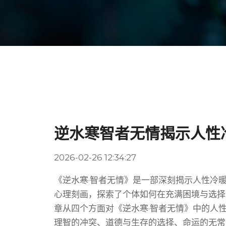
逆水寒智者无情揭示人性
2026-02-26 12:34:27
《逆水寒·智者无情》是一部深刻揭示人性冷
心理刻画，探索了个体如何在充满困境与选择
章从四个方面对《逆水寒·智者无情》中的人
理智的冲突、道德与生存的选择、命运的无常