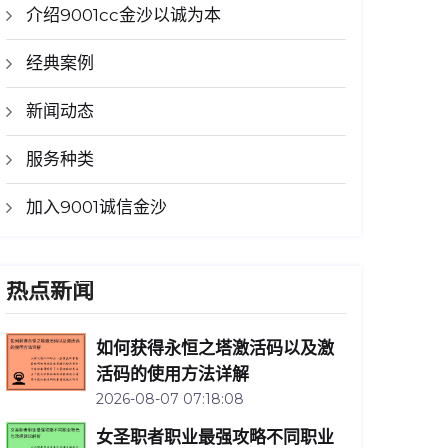
介绍9001cc金沙以诚为本
经典案例
新闻动态
服务种类
加入9001诚信金沙
热点新闻
如何获得永恒之塔激活码以及激
活码的使用方法详解
2026-08-07 07:18:08
女圣职者职业最强攻略不同职业