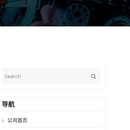
导航
公司首页