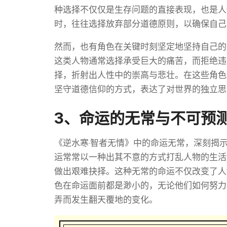
种选择不仅仅是生存问题的直接表现，也是人
时，往往选择放弃部分道德原则，以确保自己
然而，也有角色在关键时刻坚定地坚持自己的
这类人物通常选择承受巨大的痛苦，而拒绝违
择，折射出人性中的崇高与悲壮。在这些角色
坚守道德信仰的方式，表达了对世界的独立思
3、命运的无常与不可预
《逆水寒·智者无情》中的命运无常，深刻揭
运常常以一种出其不意的方式打乱人物的生活
做出艰难抉择。这种无常的命运不仅改变了人
色在命运面前都是渺小的，无论他们如何努力
弄而发生翻天覆地的变化。