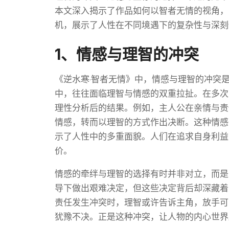
本文深入揭示了作品如何以智者无情的视角，
机，展示了人性在不同境遇下的复杂性与深刻
1、情感与理智的冲突
《逆水寒·智者无情》中，情感与理智的冲突
中，往往面临理智与情感的双重拉扯。在多次
理性分析后的结果。例如，主人公在亲情与责
情感，转而以理智的方式作出决断。这种情感
示了人性中的多重面貌。人们在追求自身利益
价。
情感的牵绊与理智的选择有时并非对立，而是
导下做出艰难决定，但这些决定背后却深藏着
责任发生冲突时，理智或许告诉主角，放手可
犹豫不决。正是这种冲突，让人物的内心世界