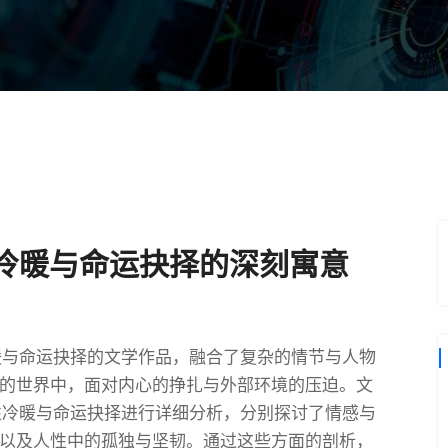
冷暖与命运抉择的深刻寓意
暖与命运抉择的文学作品，融合了复杂的情节与人物
的世界中，面对内心的挣扎与外部环境的压迫。文
性冷暖与命运抉择进行详细分析，分别探讨了情感与
以及人性中的孤独与坚韧。通过这些方面的剖析，