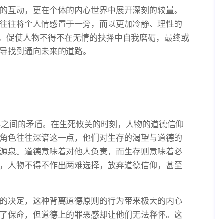
的互动，更在个体的内心世界中展开深刻的较量。
往往将个人情感置于一旁，而以更加冷静、理性的
想，促使人物不得不在无情的抉择中自我磨砺，最终或
导找到通向未来的道路。
存之间的矛盾。在生死攸关的时刻，人物的道德信仰
角色往往深谙这一点，他们对生存的渴望与道德的
源泉。道德意味着对他人负责，而生存则意味着必
，人物不得不作出两难选择，放弃道德信仰，甚至
的决定，这种背离道德原则的行为带来极大的内心
了保命，但道德上的罪恶感却让他们无法释怀。这