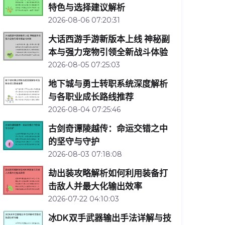
特色与选择建议解析
2026-08-06 07:20:31
大话西游手游新版本上线 神秘副
本与强力宠物引领全新战斗体验
2026-08-05 07:25:03
地下城与勇士转职系统深度解析
与各职业成长路线推荐
2026-08-04 07:25:46
古剑奇谭陵越传：命运交错之中
的坚守与守护
2026-08-03 07:18:08
劫出装攻略解析如何利用装备打
击敌人并最大化输出效率
2026-07-22 04:10:03
冰DK双手武器输出手法详解与技