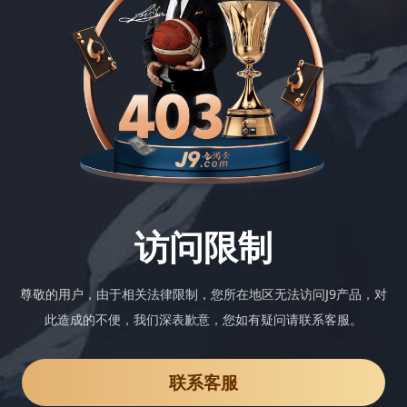
访问限制
尊敬的用户，由于相关法律限制，您所在地区无法访问J9产品，对
此造成的不便，我们深表歉意，您如有疑问请联系客服。
联系客服