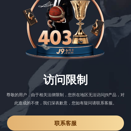
访问限制
尊敬的用户，由于相关法律限制，您所在地区无法访问J9产品，对
此造成的不便，我们深表歉意，您如有疑问请联系客服。
联系客服