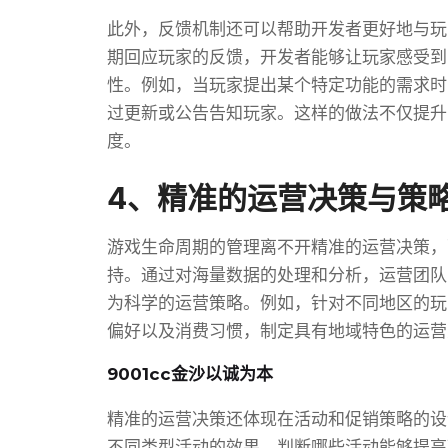
此外，反馈机制还可以帮助开发者更好地与玩
期回应玩家的反馈，开发者能够让玩家感受到
性。例如，当玩家提出某个特定功能的需求时
过更新或公告告知玩家。这样的做法不仅提升
度。
4、精准的运营决策与策
游戏生命周期的管理离不开精准的运营决策，
持。通过对海量数据的处理和分析，运营团队
为科学的运营策略。例如，针对不同地区的玩
偏好以及消费习惯，制定具有地域特色的运营
9001cc金沙以诚为本
精准的运营决策还体现在活动和促销策略的设
不同类型活动的效果，判断哪些活动能够提高