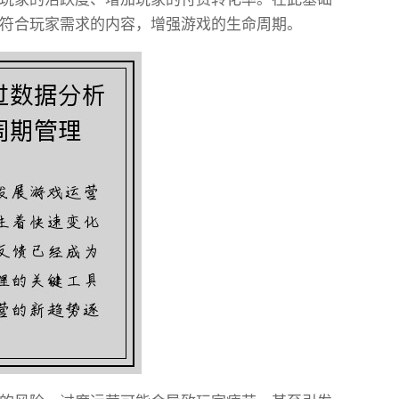
符合玩家需求的内容，增强游戏的生命周期。