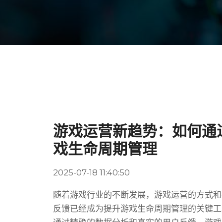
游戏运营新趋势：如何通
戏生命周期管理
2025-07-18 11:40:50
随着游戏行业的不断发展，游戏运营的方式和
反馈已经成为提升游戏生命周期管理的关键工