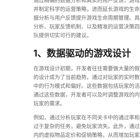
通过精确的数据分析和真实的用户反馈，游戏
并制定科学的运营策略，进而延长游戏的生命
据分析与用户反馈提升游戏生命周期管理。具
分析、玩家反馈机制、以及精准的运营决策四
队提供切实可行的建议。
1、数据驱动的游戏设计
在游戏设计初期，开发者往往需要做大量的假
的设计成为了当前趋势。通过对玩家的实时数
中的行为模式和偏好。这些数据包括玩家的活
通过这些数据，开发者可以及时调整游戏的内
玩家的需求。
例如，通过分析玩家在不同关卡中的通过率和
过于复杂的任务，避免玩家流失。此外，通过
内的虚拟物品定价和促销策略，从而增加玩家