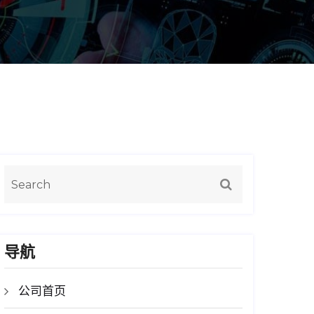
导航
公司首页